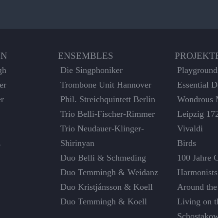
EN
ENSEMBLES
PROJEKT
gh
Die Singphoniker
Playground
er
Trombone Unit Hannover
Essential 
er
Phil. Streichquintett Berlin
Wondrous 
Trio Belli-Fischer-Rimmer
Leipzig 17
Trio Neudauer-Klinger-
Vivaldi
z
Shirinyan
Birds
Duo Belli & Schmeding
100 Jahre 
Duo Temmingh & Weidanz
Harmonists
Duo Kristjánsson & Koell
Around the
Duo Temmingh & Koell
Living on 
Schostakow