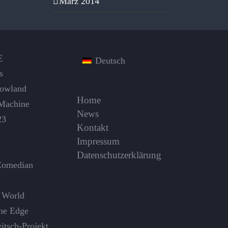
März 2014
E
Deutsch
s
Dowland
Home
Machine
News
23
Kontakt
Impressum
Datenschutzerklärung
Comedian
 World
the Edge
itsch-Projekt