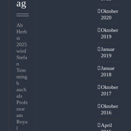
ag
Oktober
2020
Ab
Oktober
Herb
2019
st
2025
Januar
wird
2019
Stefa
n
Januar
Tem
2018
ming
h
Oktober
auch
2017
als
Profe
Oktober
ssor
2016
am
Roya
April
l