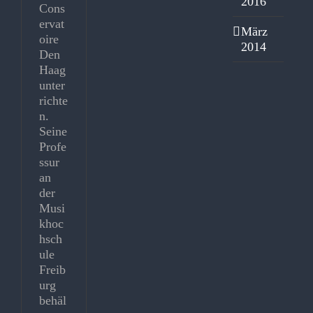
2016
Cons
ervat
März
oire
2014
Den
Haag
unter
richte
n.
Seine
Profe
ssur
an
der
Musi
khoc
hsch
ule
Freib
urg
behäl