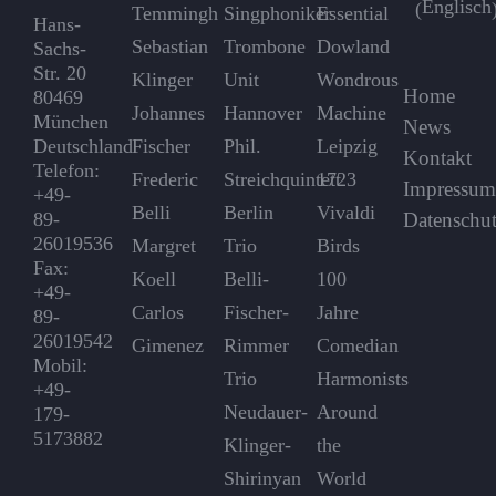
Englisch
(
Temmingh
Singphoniker
Essential
Hans-
Sebastian
Trombone
Dowland
Sachs-
Str. 20
Klinger
Unit
Wondrous
Home
80469
Johannes
Hannover
Machine
München
News
Deutschland
Fischer
Phil.
Leipzig
Kontakt
Telefon:
Frederic
Streichquintett
1723
Impressu
+49-
Belli
Berlin
Vivaldi
89-
Datenschut
26019536
Margret
Trio
Birds
Fax:
Koell
Belli-
100
+49-
Carlos
Fischer-
Jahre
89-
26019542
Gimenez
Rimmer
Comedian
Mobil:
Trio
Harmonists
+49-
Neudauer-
Around
179-
5173882
Klinger-
the
Shirinyan
World