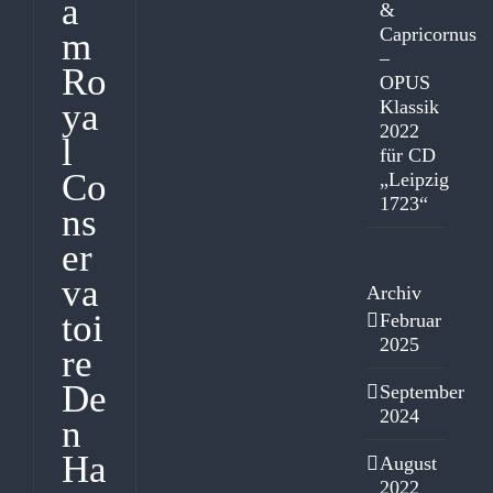
a
&
Capricornus
m
–
Ro
OPUS
Klassik
ya
2022
l
für CD
Co
„Leipzig
1723“
ns
er
va
Archiv
toi
Februar
2025
re
De
September
2024
n
Ha
August
2022