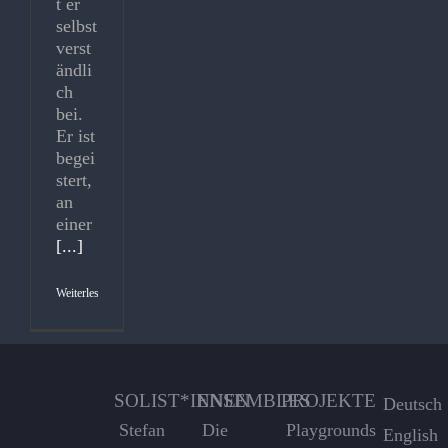
t er
selbst
verst
ändli
ch
bei.
Er ist
begei
stert,
an
einer
[...]
Weiterlesen
SOLIST*INNEN
ENSEMBLES
PROJEKTE
Deutsch
Stefan
Die
Playgrounds
English