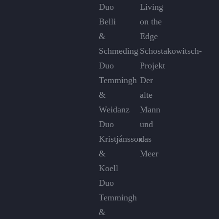
Duo
Living
Belli
on the
&
Edge
Schmeding
Schostakowitsch-
Duo
Projekt
Temmingh
Der
&
alte
Weidanz
Mann
Duo
und
Kristjánsson
das
&
Meer
Koell
Duo
Temmingh
&