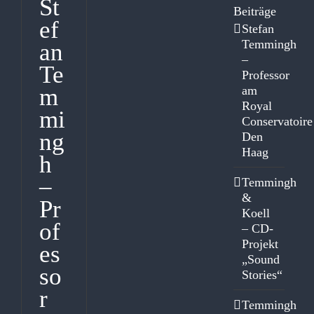
St
Beiträge
ef
Stefan
Temmingh
an
–
Te
Professor
am
m
Royal
mi
Conservatoire
ng
Den
Haag
h
–
Temmingh
&
Pr
Koell
of
– CD-
Projekt
es
„Sound
so
Stories“
r
Temmingh