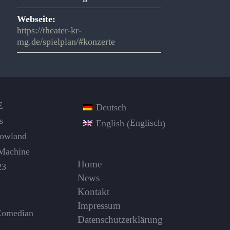
Webseite:
https://theater-kr-
mg.de/spielplan/#konzerte
E
Deutsch
s
Englisch
English
(
)
Dowland
Machine
Home
23
News
Kontakt
Impressum
Comedian
Datenschutzerklärung