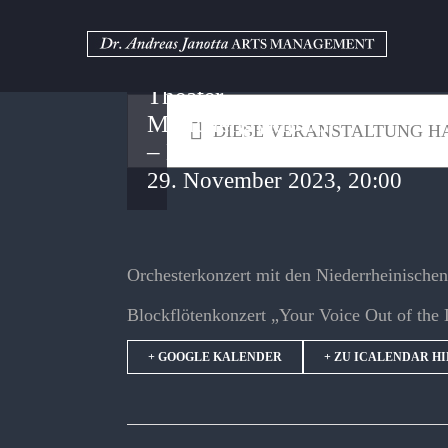
Zum
Inhalt
springen
Theater
Mönchengladbach
DIESE VERANSTALTUNG HA
– Konzertsaal
29. November 2023, 20:00
Orchesterkonzert mit den Niederrheinische
Blockflötenkonzert „Your Voice Out of the
+ GOOGLE KALENDER
+ ZU ICALENDAR H