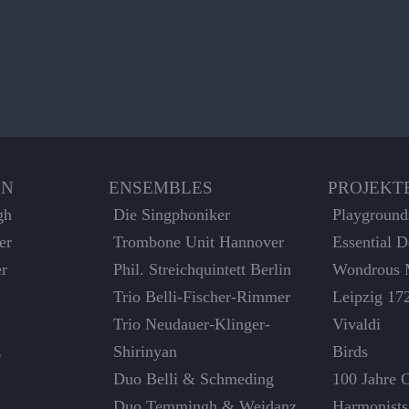
EN
ENSEMBLES
PROJEKT
gh
Die Singphoniker
Playground
er
Trombone Unit Hannover
Essential 
er
Phil. Streichquintett Berlin
Wondrous 
Trio Belli-Fischer-Rimmer
Leipzig 17
Trio Neudauer-Klinger-
Vivaldi
z
Shirinyan
Birds
Duo Belli & Schmeding
100 Jahre 
Duo Temmingh & Weidanz
Harmonists