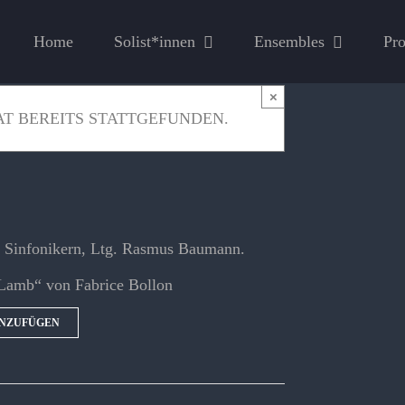
Home
Solist*innen
Ensembles
Pro
×
T BEREITS STATTGEFUNDEN.
n Sinfonikern, Ltg. Rasmus Baumann.
 Lamb“ von Fabrice Bollon
INZUFÜGEN