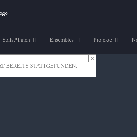
Solist*innen
Ensembles
Projekte
N
×
T BEREITS STATTGEFUNDEN.