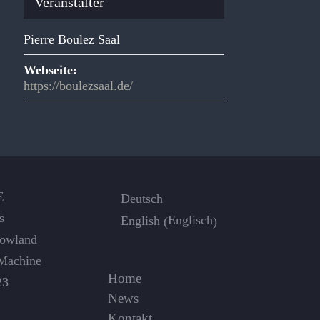
Veranstalter
Pierre Boulez Saal
Webseite:
https://boulezsaal.de/
E
Deutsch
s
Englisch
English
(
)
Dowland
Machine
Home
23
News
Kontakt