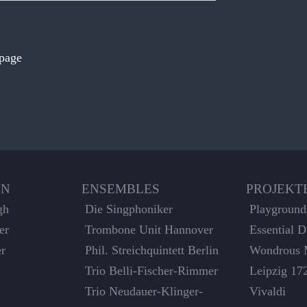
 page
EN
ENSEMBLES
PROJEKT
gh
Die Singphoniker
Playground
er
Trombone Unit Hannover
Essential 
er
Phil. Streichquintett Berlin
Wondrous 
Trio Belli-Fischer-Rimmer
Leipzig 17
Trio Neudauer-Klinger-
Vivaldi