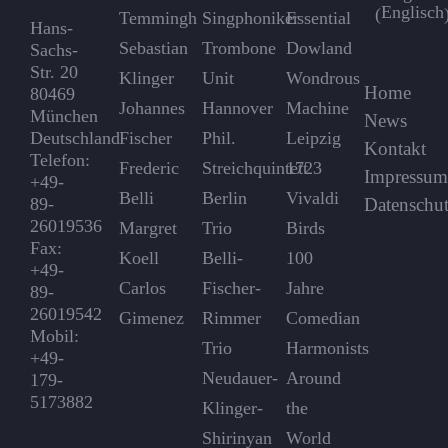
Englisch
(
Temmingh
Singphoniker
Essential
Hans-
Sebastian
Trombone
Dowland
Sachs-
Str. 20
Klinger
Unit
Wondrous
Home
80469
Johannes
Hannover
Machine
München
News
Deutschland
Fischer
Phil.
Leipzig
Kontakt
Telefon:
Frederic
Streichquintett
1723
Impressu
+49-
Belli
Berlin
Vivaldi
89-
Datenschut
26019536
Margret
Trio
Birds
Fax:
Koell
Belli-
100
+49-
Carlos
Fischer-
Jahre
89-
26019542
Gimenez
Rimmer
Comedian
Mobil:
Trio
Harmonists
+49-
Neudauer-
Around
179-
5173882
Klinger-
the
Shirinyan
World