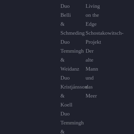
Duo
Living
Belli
on the
&
Edge
Schmeding
Schostakowitsch-
Duo
Projekt
Temmingh
Der
&
alte
Weidanz
Mann
Duo
und
Kristjánsson
das
&
Meer
Koell
Duo
Temmingh
&