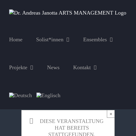
Zum
Inhalt
springen
Home
Solist*innen
Ensembles
Projekte
News
Kontakt
×
DIESE VERANSTALTUNG
HAT BEREITS
STATTGEFUNDEN.