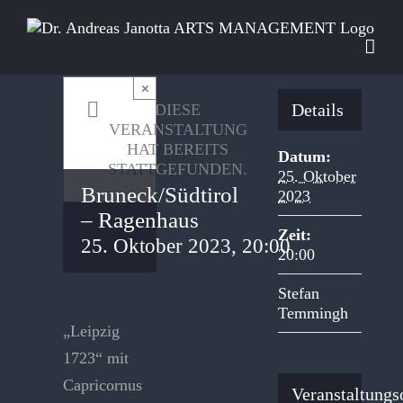
Zum
Inhalt
springen
×
Details
DIESE
VERANSTALTUNG
HAT BEREITS
Datum:
STATTGEFUNDEN.
25. Oktober
Bruneck/Südtirol
2023
– Ragenhaus
Zeit:
25. Oktober 2023, 20:00
20:00
Stefan
Temmingh
„Leipzig
1723“ mit
Capricornus
Veranstaltungs