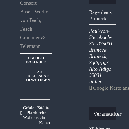
Consort
Basel. Werke
Ragenhaus
Bruneck
von Bach,
Fasch,
Paul-von-
Sternbach-
Graupner &
Str. 339031
Telemann
Bruneck
Bruneck
,
+ GOOGLE
Südtirol /
KALENDER
Alto Adige
+ ZU
39031
ICALENDAR
HINZUFÜGEN
Italien
Google Karte an
Gröden/Südtirol
– Pfarrkirche
Veranstalter
Wolkenstein
Konzertverein
Bozen –
Südtiroler